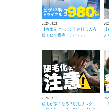
2026.04.21
202
【春限定クーポン】新社会人応
【
援！ヒゲ脱毛トライアル
え
2026.03.16
202
産毛が濃くなる？脱毛リスク
「