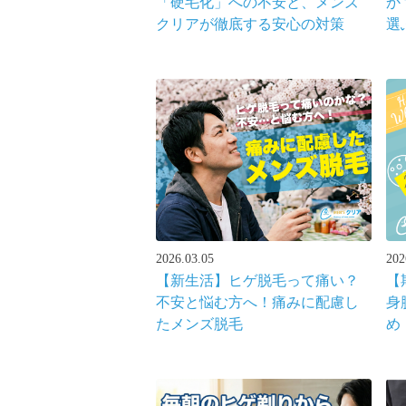
「硬毛化」への不安と、メンズ
か
クリアが徹底する安心の対策
選
れ
2026.03.05
202
【新生活】ヒゲ脱毛って痛い？
【
不安と悩む方へ！痛みに配慮し
身
たメンズ脱毛
め