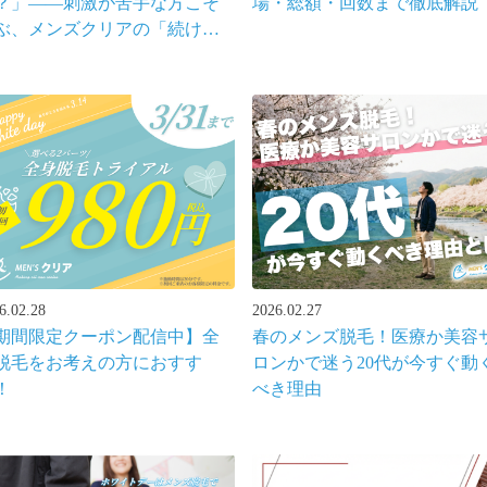
？」――刺激が苦手な方こそ
場・総額・回数まで徹底解説
ぶ、メンズクリアの「続けら
る」ヒゲ脱毛
6.02.28
2026.02.27
期間限定クーポン配信中】全
春のメンズ脱毛！医療か美容
脱毛をお考えの方におすす
ロンかで迷う20代が今すぐ動
！
べき理由