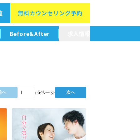
覧
無料カウン
セリング予約
Before&After
求人情報
新卒採用情報
中途採用情報
/
6
ページ
前へ
次へ