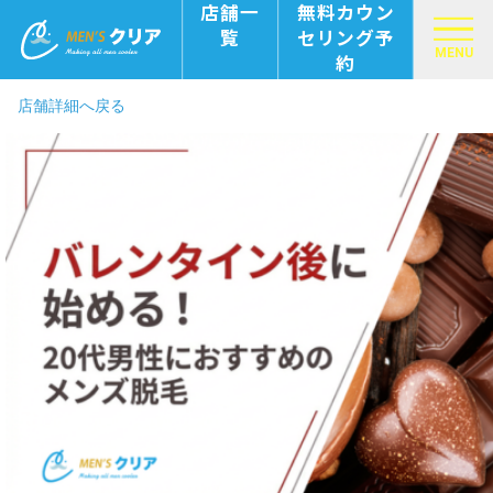
店舗一
無料カウン
覧
セリング予
MENU
約
店舗詳細へ戻る