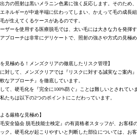
出力の照射は黒いメラニン色素に強く反応します。そのため、
エネルギーが中途半端に伝わってしまい、かえって毛の成長組
毛が生えてくるケースがあるのです。

ーザーを使用する医療脱毛では、太い毛には大きな力を発揮す
アプローチは非常にデリケートで、照射の強さや方式の見極め
を見極める！メンズクリアの徹底したリスク管理】

に対して、メンズクリアでは『リスクに対する誠実なご案内』
軟なアプローチ』を徹底しています。

して、硬毛化を『完全に100%防ぐ』ことは難しいとされていま
私たちは以下の2つのポイントにこだわっています。

よる厳格な見極め】

毛安全協会 脱毛技能士検定』の有資格者スタッフが、お客様
ック。硬毛化が起こりやすいと判断した部位については、お客