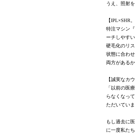
うえ、照射を
【IPL×SH
特注マシン『
ーチしやすい
硬毛化のリス
状態に合わせ
両方があるか
【誠実なカウ
「以前の医療
らなくなって
ただいていま
もし過去に医
に一度私たち