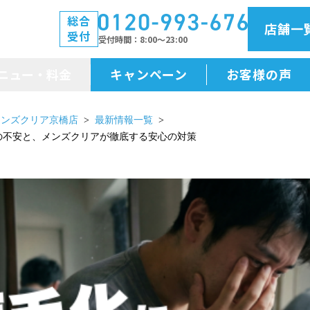
総合
店舗一
受付
受付時間
8:00～23:00
ニュー・料金
キャンペーン
お客様の声
メニュー・料金
メンズクリア京橋店
最新情報一覧
の不安と、メンズクリアが徹底する安心の対策
前払金保証