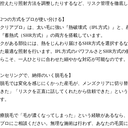
控えたり照射方法を調整したりするなど、リスク管理を徹底し
R。2つの方式をプロが使い分ける】

クリアプロ』は、太い毛に強い『熱破壊式（IPL方式）』と、
『蓄熱式（SHR方式）』の両方を搭載しています。

クがある部位には、熱をじんわり届けるSHR方式を選択する
た最適な照射を行います。IPL方式のパワフルさとSHR方式の
らこそ、一人ひとりに合わせた細やかな対応が可能なのです。

ンセリングで、納得のいく脱毛を】

脱毛では変化を感じにくかった産毛が、メンズクリアに切り替
きた」「リスクを正直に話してくれたから信頼できた」という
す。

療脱毛で「毛が濃くなってしまった」という経験があるなら、
プロにご相談ください。無理な施術は行わず、あなたの毛質に