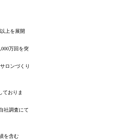
舗以上を展開
000万回を突
サロンづくり
しておりま
：自社調査にて
績を含む