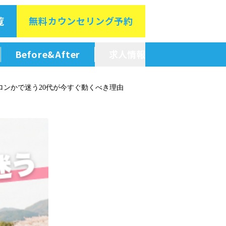
覧
無料カウン
セリング予約
Before&After
求人情報
新卒採用情報
ロンかで迷う20代が今すぐ動くべき理由
中途採用情報