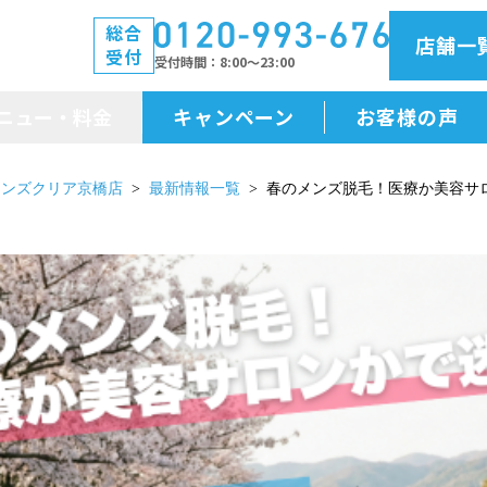
総合
店舗一
受付
受付時間
8:00～23:00
ニュー・料金
キャンペーン
お客様の声
メニュー・料金
メンズクリア京橋店
最新情報一覧
春のメンズ脱毛！医療か美容サ
前払金保証