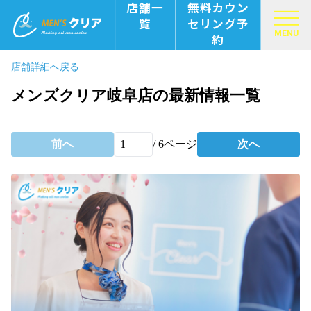
店舗一
無料カウン
覧
セリング予
MENU
約
店舗詳細へ戻る
メンズクリア岐阜店の最新情報一覧
前へ
/
6
ページ
次へ