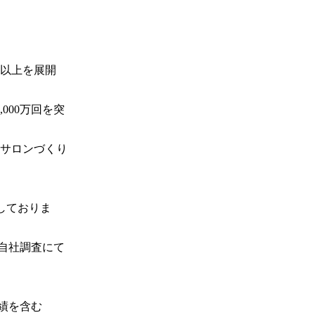
舗以上を展開
000万回を突
サロンづくり
しておりま
：自社調査にて
績を含む