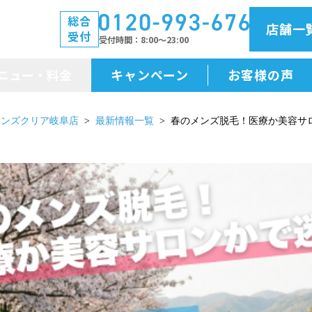
総合
店舗一
受付
受付時間
8:00～23:00
ニュー・料金
キャンペーン
お客様の声
メニュー・料金
メンズクリア岐阜店
最新情報一覧
春のメンズ脱毛！医療か美容サ
前払金保証