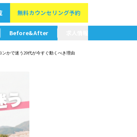
覧
無料カウン
セリング予約
Before&After
求人情報
新卒採用情報
ロンかで迷う20代が今すぐ動くべき理由
中途採用情報