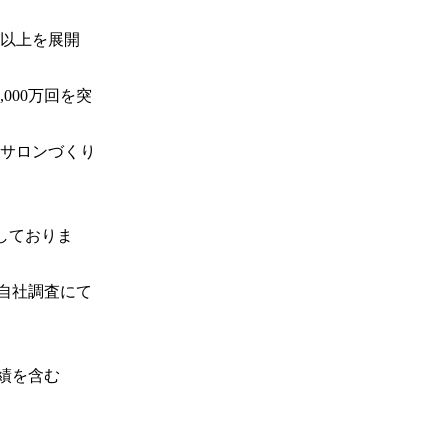
舗以上を展開
000万回を突
サロンづくり
しておりま
：自社調査にて
績を含む