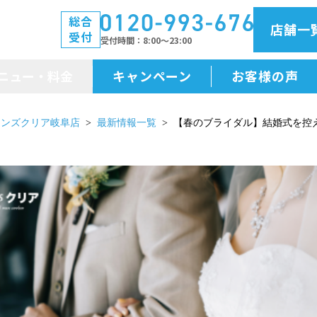
総合
店舗一
受付
受付時間
8:00～23:00
ニュー・料金
キャンペーン
お客様の声
メニュー・料金
メンズクリア岐阜店
最新情報一覧
【春のブライダル】結婚式を控
前払金保証