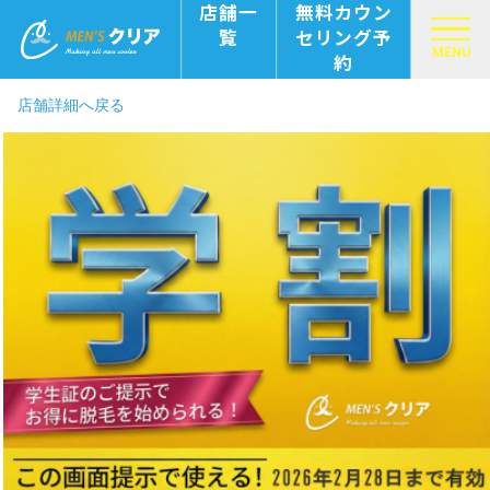
店舗一
無料カウン
覧
セリング予
MENU
約
店舗詳細へ戻る