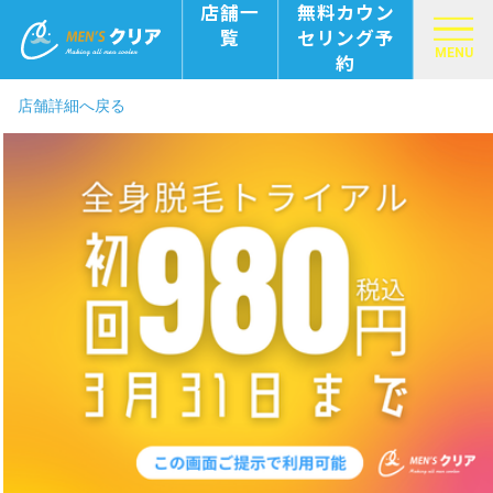
店舗一
無料カウン
覧
セリング予
MENU
約
店舗詳細へ戻る