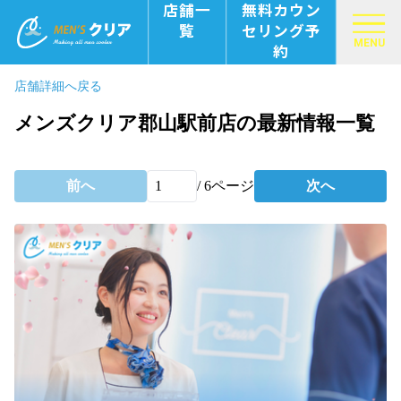
店舗一
無料カウン
覧
セリング予
MENU
約
店舗詳細へ戻る
メンズクリア郡山駅前店の最新情報一覧
前へ
/
6
ページ
次へ