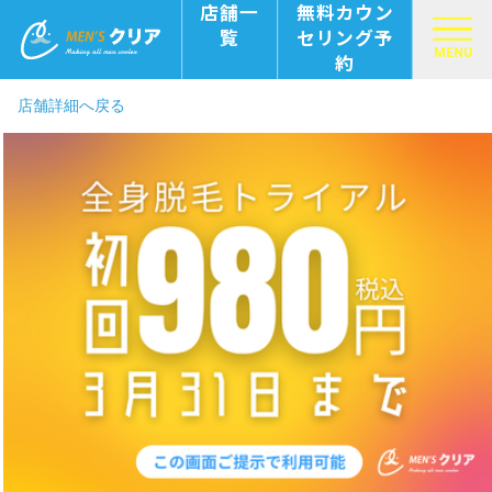
店舗一
無料カウン
覧
セリング予
MENU
約
店舗詳細へ戻る