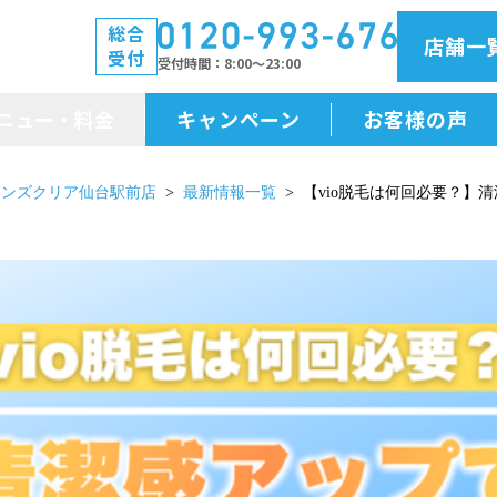
総合
店舗一
受付
受付時間
8:00～23:00
ニュー・料金
キャンペーン
お客様の声
メニュー・料金
メンズクリア仙台駅前店
最新情報一覧
【vio脱毛は何回必要？】
前払金保証