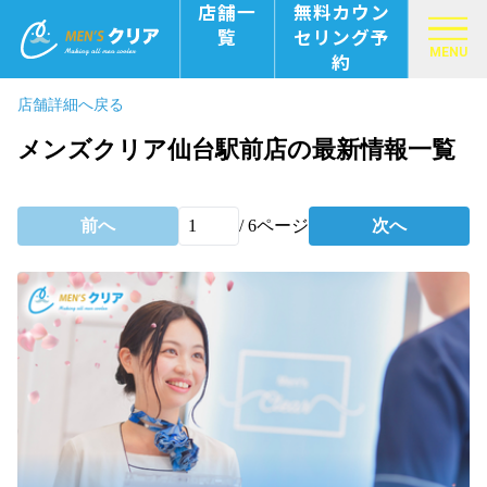
店舗一
無料カウン
覧
セリング予
MENU
約
店舗詳細へ戻る
メンズクリア仙台駅前店の最新情報一覧
前へ
/
6
ページ
次へ