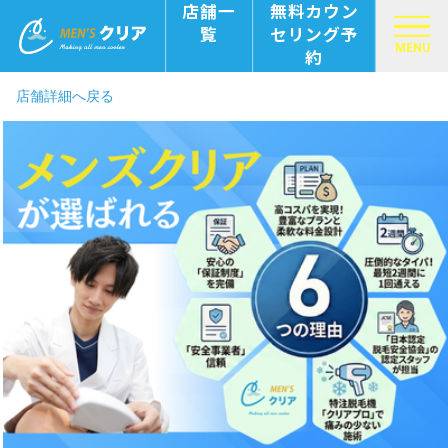
店舗一
無料カウン
覧
セリング予
MENU
約
店舗詳細へ戻る