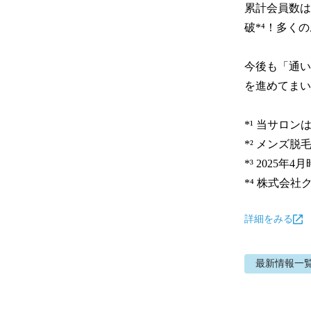
累計会員数は
破*⁴！多く
今後も「通い
を進めてまい
*¹ 当サロ
*² メンズ脱
*³ 2025年4月
*⁴ 株式会
詳細をみる
最新情報
一