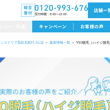
総合
店舗一
受付
受付時間
8:00～23:00
ニュー・料金
キャンペーン
お客様の声
メニュー・料金
ンズクリア高松瓦町FLAG店
最新情報一覧
VIO脱毛（ハイジ脱
前払金保証