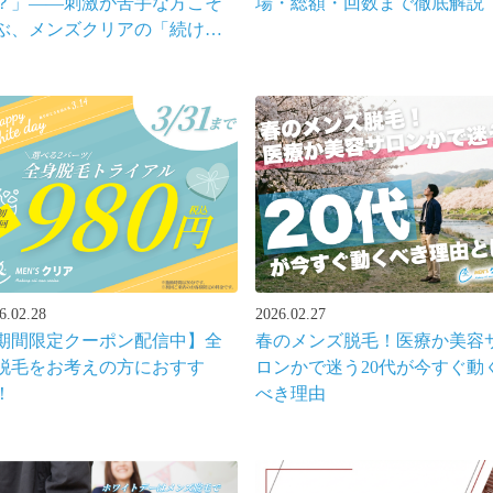
？」――刺激が苦手な方こそ
場・総額・回数まで徹底解説
ぶ、メンズクリアの「続けら
る」ヒゲ脱毛
6.02.28
2026.02.27
期間限定クーポン配信中】全
春のメンズ脱毛！医療か美容
脱毛をお考えの方におすす
ロンかで迷う20代が今すぐ動
！
べき理由