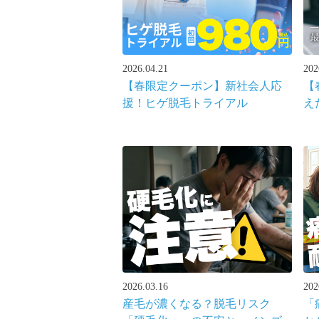
2026.04.21
202
【春限定クーポン】新社会人応
【
援！ヒゲ脱毛トライアル
え
2026.03.16
202
産毛が濃くなる？脱毛リスク
「