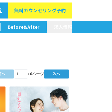
覧
無料カウン
セリング予約
Before&After
求人情報
新卒採用情報
中途採用情報
/
6
ページ
前へ
次へ