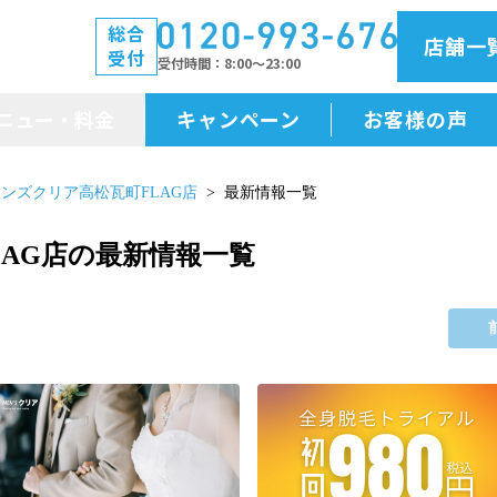
総合
店舗一
受付
受付時間
8:00～23:00
ニュー・料金
キャンペーン
お客様の声
メニュー・料金
ンズクリア高松瓦町FLAG店
最新情報一覧
前払金保証
AG店の最新情報一覧