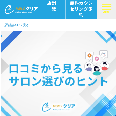
店舗一
無料カウン
覧
セリング予
MENU
約
店舗詳細へ戻る