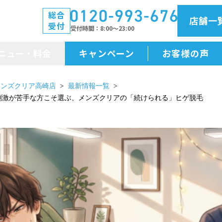
総合
店舗一
受付
受付時間
8:00～23:00
ニュー・料金
キャンペーン
お客様の声
メニュー・料金
メンズクリア高崎店
最新情報一覧
刺激が苦手な方こそ選ぶ、メンズクリアの「続けられる」ヒゲ脱毛
前払金保証