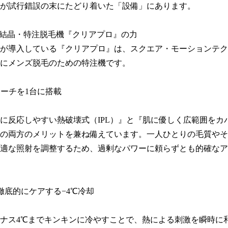
が試行錯誤の末にたどり着いた「設備」にあります。

の結晶・特注脱毛機『クリアプロ』の力

が導入している『クリアプロ』は、スクエア・モーションテク
にメンズ脱毛のための特注機です。

ローチを1台に搭載

に反応しやすい熱破壊式（IPL）』と『肌に優しく広範囲をカ
』の両方のメリットを兼ね備えています。一人ひとりの毛質や
適な照射を調整するため、過剰なパワーに頼らずとも的確なア
徹底的にケアする−4℃冷却

ナス4℃までキンキンに冷やすことで、熱による刺激を瞬時に