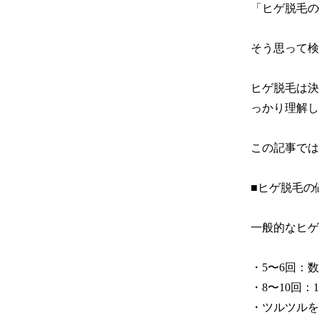
「ヒゲ脱毛の
そう思って検
ヒゲ脱毛は決
っかり理解し
この記事では
■ヒゲ脱毛の
一般的なヒゲ
・5〜6回：数
・8〜10回：
・ツルツルを