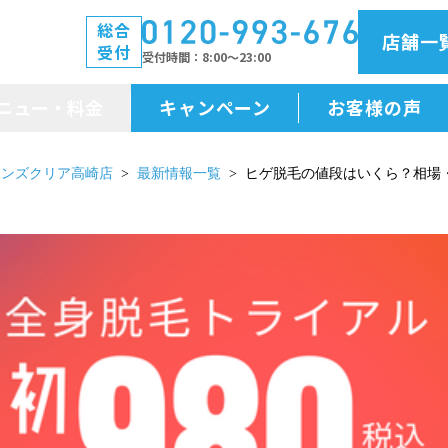
総合
店舗一
受付
受付時間
8:00～23:00
ニュー・料金
キャンペーン
お客様の声
メニュー・料金
メンズクリア高崎店
最新情報一覧
ヒゲ脱毛の値段はいくら？相場
前払金保証