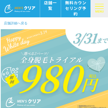
店舗一
無料カウン
覧
セリング予
MENU
約
店舗詳細へ戻る