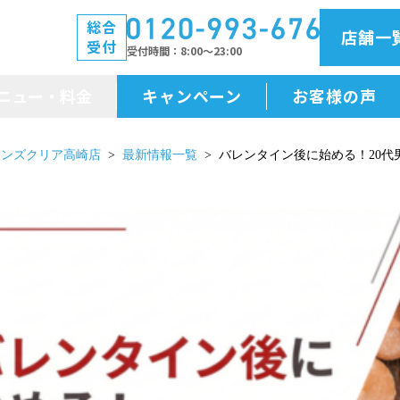
総合
店舗一
受付
受付時間
8:00～23:00
ニュー・料金
キャンペーン
お客様の声
メニュー・料金
メンズクリア高崎店
最新情報一覧
バレンタイン後に始める！20代
前払金保証