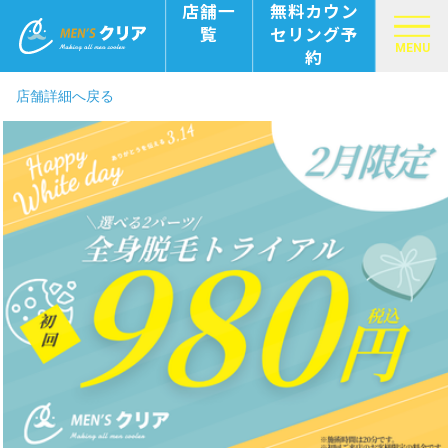
店舗一
無料カウン
覧
セリング予
MENU
約
店舗詳細へ戻る