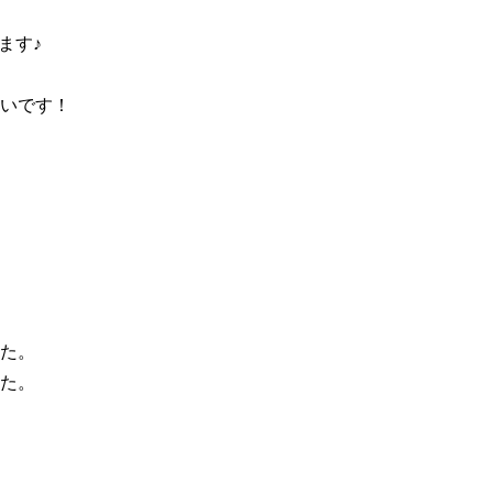
す♪

いです！

た。

た。
