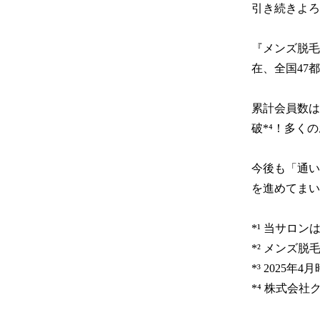
引き続きよろ
『メンズ脱毛
在、全国47都
累計会員数は
破*⁴！多く
今後も「通い
を進めてまい
*¹ 当サロ
*² メンズ脱
*³ 2025年4月
*⁴ 株式会