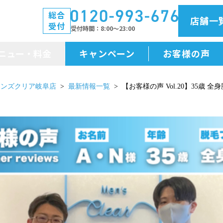
総合
店舗一
受付
受付時間
8:00～23:00
ニュー・料金
キャンペーン
お客様の声
メニュー・料金
メンズクリア岐阜店
最新情報一覧
【お客様の声 Vol.20】35歳 全
前払金保証