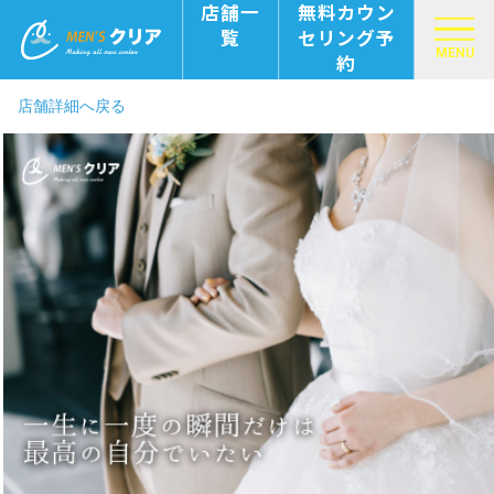
店舗一
無料カウン
覧
セリング予
MENU
約
店舗詳細へ戻る