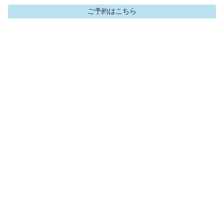
ご予約はこちら