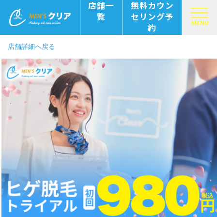
店舗一
無料カウン
覧
セリング予
MENU
約
店舗詳細へ戻る