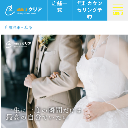
店舗一
無料カウン
覧
セリング予
MENU
約
店舗詳細へ戻る