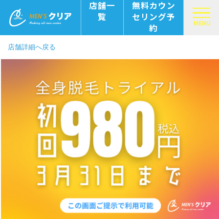
店舗一
無料カウン
覧
セリング予
MENU
約
店舗詳細へ戻る