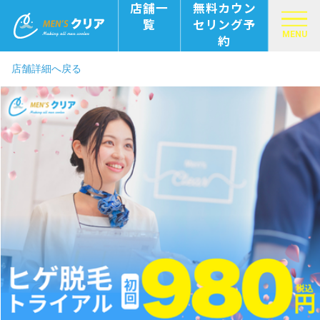
店舗一
無料カウン
覧
セリング予
MENU
約
店舗詳細へ戻る