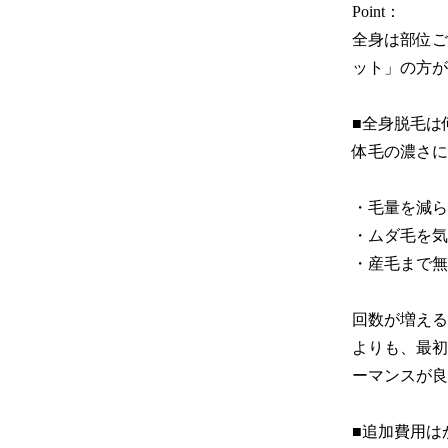
Point：

全身は部位ご
ット」の方が
■全身脱毛は
体毛の濃さに
・毛量を減らし
・ムダ毛を気
・産毛まで無
回数が増える
よりも、最初
ーマンスが良
■追加費用は