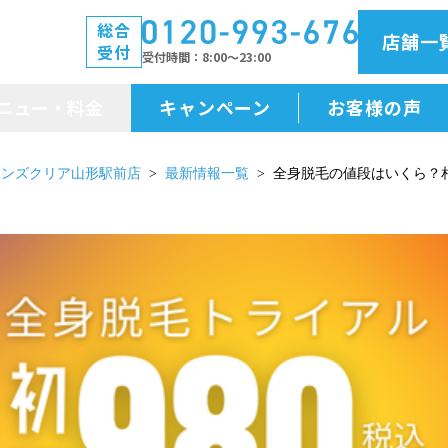
総合
店舗一
受付
受付時間
8:00～23:00
ニュー・料金
キャンペーン
お客様の声
メニュー・料金
メンズクリア山形駅前店
最新情報一覧
全身脱毛の値段はいくら？
前払金保証