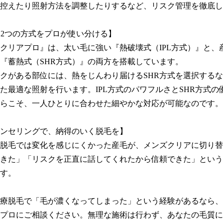
控えたり照射方法を調整したりするなど、リスク管理を徹底し
R。2つの方式をプロが使い分ける】

クリアプロ』は、太い毛に強い『熱破壊式（IPL方式）』と、
『蓄熱式（SHR方式）』の両方を搭載しています。

クがある部位には、熱をじんわり届けるSHR方式を選択する
た最適な照射を行います。IPL方式のパワフルさとSHR方式の
らこそ、一人ひとりに合わせた細やかな対応が可能なのです。

ンセリングで、納得のいく脱毛を】

脱毛では変化を感じにくかった産毛が、メンズクリアに切り替
きた」「リスクを正直に話してくれたから信頼できた」という
す。

療脱毛で「毛が濃くなってしまった」という経験があるなら、
プロにご相談ください。無理な施術は行わず、あなたの毛質に