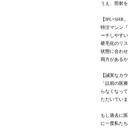
うえ、照射を
【IPL×SH
特注マシン『
ーチしやすい
硬毛化のリス
状態に合わせ
両方があるか
【誠実なカウ
「以前の医療
らなくなって
ただいていま
もし過去に医
に一度私たち