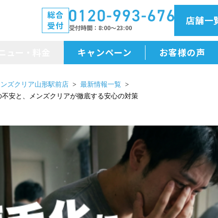
総合
店舗一
受付
受付時間
8:00～23:00
ニュー・料金
キャンペーン
お客様の声
メニュー・料金
メンズクリア山形駅前店
最新情報一覧
の不安と、メンズクリアが徹底する安心の対策
前払金保証