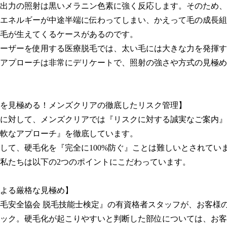
出力の照射は黒いメラニン色素に強く反応します。そのため、
エネルギーが中途半端に伝わってしまい、かえって毛の成長組
毛が生えてくるケースがあるのです。

ーザーを使用する医療脱毛では、太い毛には大きな力を発揮す
アプローチは非常にデリケートで、照射の強さや方式の見極め
を見極める！メンズクリアの徹底したリスク管理】

に対して、メンズクリアでは『リスクに対する誠実なご案内』
軟なアプローチ』を徹底しています。

して、硬毛化を『完全に100%防ぐ』ことは難しいとされていま
私たちは以下の2つのポイントにこだわっています。

よる厳格な見極め】

毛安全協会 脱毛技能士検定』の有資格者スタッフが、お客様
ック。硬毛化が起こりやすいと判断した部位については、お客