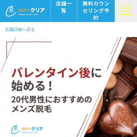
店舗一
無料カウン
覧
セリング予
MENU
約
店舗詳細へ戻る