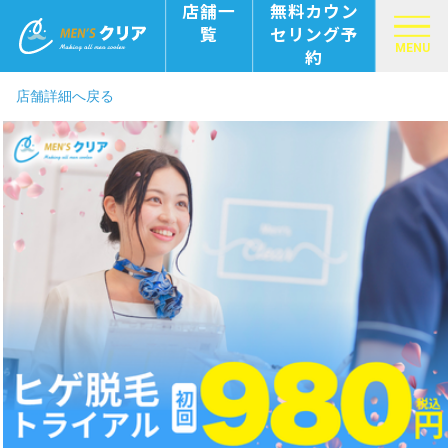
店舗一
無料カウン
覧
セリング予
MENU
約
店舗詳細へ戻る