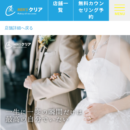
店舗一
無料カウン
覧
セリング予
MENU
約
店舗詳細へ戻る