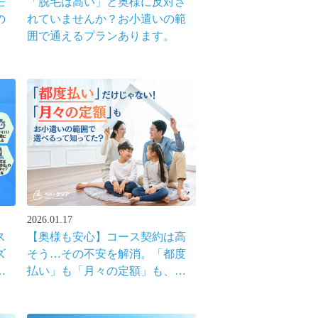
モ
「脱毛は高い」と奥様に反対さ
の
れていませんか？お小遣いの範
囲で通えるプランあります。
2026.01.17
ス
【奥様も安心】コース契約は高
ズ
そう…その不安を解消。「都度
続
払い」も「月々の定額」も、お
小遣いの範囲で選べるって本
当？を