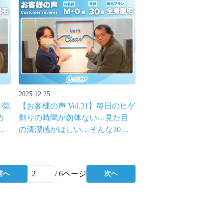
2025.12.25
が気
【お客様の声 Vol.31】毎日のヒゲ
め
剃りの時間が勿体ない…見た目
代
の清潔感がほしい…そんな30代
男性の脱毛体験談
/
6
ページ
前へ
次へ