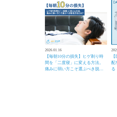
2026.01.16
202
【毎朝10分の損失】ヒゲ剃り時
【
間を「二度寝」に変える方法。
配
痛みに弱い方こそ選ぶべき脱毛
る
方法とは？