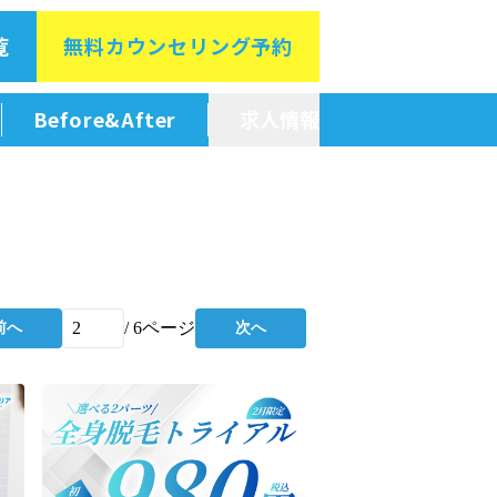
覧
無料カウン
セリング予約
Before&After
求人情報
新卒採用情報
中途採用情報
/
6
ページ
前へ
次へ