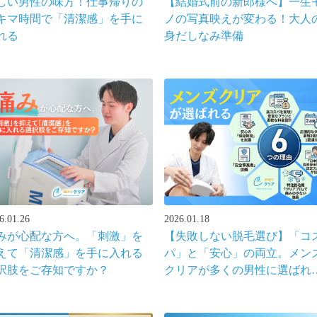
しい男性の味方！仕事帰りの
【結婚式前の新郎様へ】一生
キマ時間で「清潔感」を手に
ノの写真映えが変わる！大人
れる
身だしなみ準備
6.01.26
2026.01.18
みが心配な方へ。「刺激」を
【失敗しない脱毛選び】「コ
えて「清潔感」を手に入れる
パ」と「安心」の両立。メン
択肢をご存知ですか？
クリアが多くの男性に選ばれ
ける「6つの理由」。