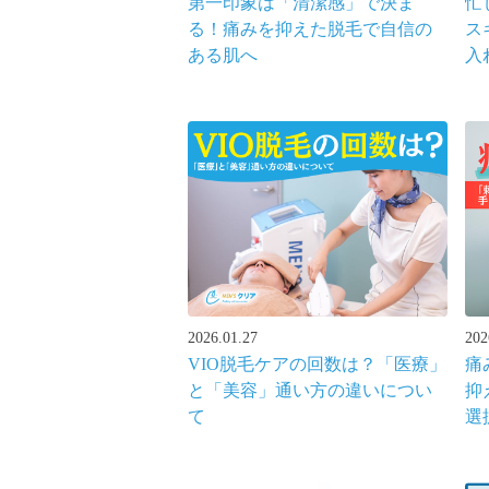
第一印象は「清潔感」で決ま
忙
る！痛みを抑えた脱毛で自信の
ス
ある肌へ
入
2026.01.27
202
VIO脱毛ケアの回数は？「医療」
痛
と「美容」通い方の違いについ
抑
て
選