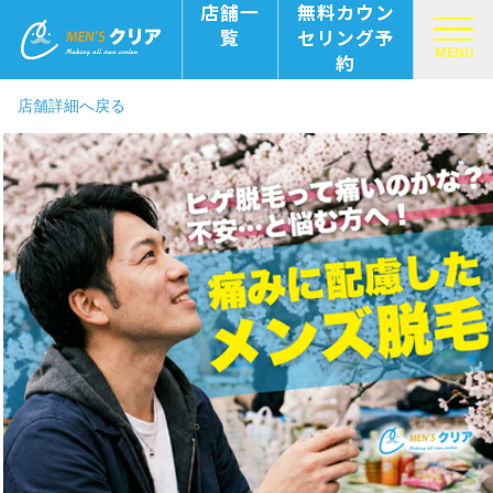
店舗一
無料カウン
覧
セリング予
MENU
約
店舗詳細へ戻る