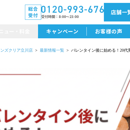
総合
店舗一
受付
受付時間
8:00～23:00
ニュー・料金
キャンペーン
お客様の声
メニュー・料金
メンズクリア立川店
最新情報一覧
バレンタイン後に始める！20代
前払金保証