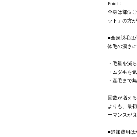
Point：

全身は部位ご
ット」の方が
■全身脱毛は
体毛の濃さに
・毛量を減らし
・ムダ毛を気
・産毛まで無
回数が増える
よりも、最初
ーマンスが良
■追加費用は