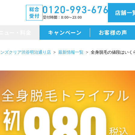
総合
店舗一
受付
受付時間
8:00～23:00
ニュー・料金
キャンペーン
お客様の声
メニュー・料金
メンズクリア渋谷明治通り店
最新情報一覧
全身脱毛の値段はいく
前払金保証