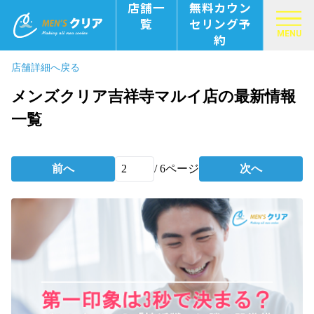
店舗一
無料カウン
覧
セリング予
MENU
約
店舗詳細へ戻る
メンズクリア吉祥寺マルイ店の最新情報
一覧
前へ
/
6
ページ
次へ