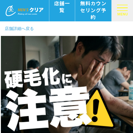
店舗一
無料カウン
覧
セリング予
MENU
約
店舗詳細へ戻る