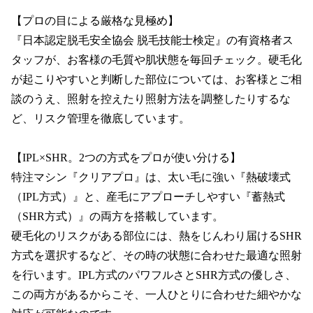
【プロの目による厳格な見極め】

『日本認定脱毛安全協会 脱毛技能士検定』の有資格者ス
タッフが、お客様の毛質や肌状態を毎回チェック。硬毛化
が起こりやすいと判断した部位については、お客様とご相
談のうえ、照射を控えたり照射方法を調整したりするな
ど、リスク管理を徹底しています。

【IPL×SHR。2つの方式をプロが使い分ける】

特注マシン『クリアプロ』は、太い毛に強い『熱破壊式
（IPL方式）』と、産毛にアプローチしやすい『蓄熱式
（SHR方式）』の両方を搭載しています。

硬毛化のリスクがある部位には、熱をじんわり届けるSHR
方式を選択するなど、その時の状態に合わせた最適な照射
を行います。IPL方式のパワフルさとSHR方式の優しさ、
この両方があるからこそ、一人ひとりに合わせた細やかな