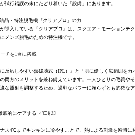
が試行錯誤の末にたどり着いた「設備」にあります。

の結晶・特注脱毛機『クリアプロ』の力

が導入している『クリアプロ』は、スクエア・モーションテク
にメンズ脱毛のための特注機です。

ローチを1台に搭載

に反応しやすい熱破壊式（IPL）』と『肌に優しく広範囲をカ
』の両方のメリットを兼ね備えています。一人ひとりの毛質や
適な照射を調整するため、過剰なパワーに頼らずとも的確なア
徹底的にケアする−4℃冷却

ナス4℃までキンキンに冷やすことで、熱による刺激を瞬時に