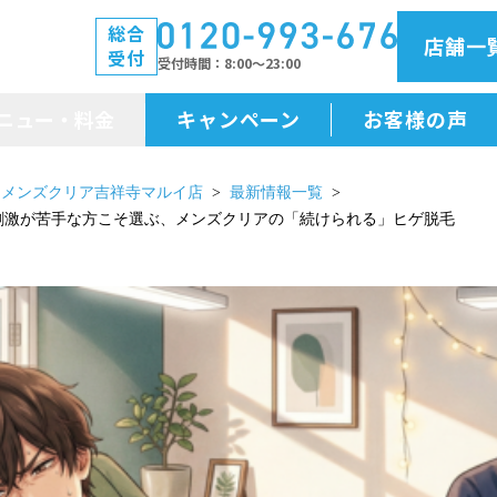
総合
店舗一
受付
受付時間
8:00～23:00
ニュー・料金
キャンペーン
お客様の声
メニュー・料金
メンズクリア吉祥寺マルイ店
最新情報一覧
刺激が苦手な方こそ選ぶ、メンズクリアの「続けられる」ヒゲ脱毛
前払金保証