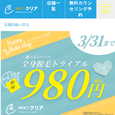
店舗一
無料カウン
覧
セリング予
MENU
約
店舗詳細へ戻る