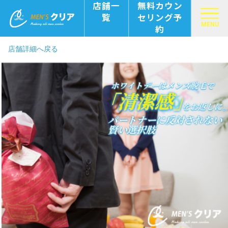
店舗一
無料カウン
覧
セリング予
MENU
約
店舗詳細へ戻る