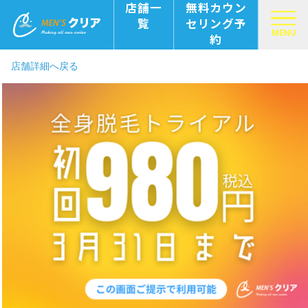
店舗一
無料カウン
覧
セリング予
MENU
約
店舗詳細へ戻る