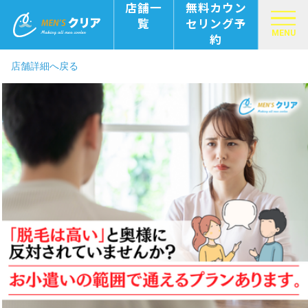
店舗一
無料カウン
覧
セリング予
MENU
約
店舗詳細へ戻る