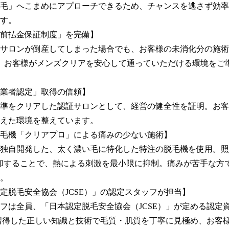
毛」へこまめにアプローチできるため、チャンスを逃さず効率
す。

前払金保証制度」を完備】

サロンが倒産してしまった場合でも、お客様の未消化分の施術
、お客様がメンズクリアを安心して通っていただける環境をご
業者認定」取得の信頼】

準をクリアした認証サロンとして、経営の健全性を証明。お客
えた環境を整えています。

毛機「クリアプロ」による痛みの少ない施術】

て独自開発した、太く濃い毛に特化した特注の脱毛機を使用。
却することで、熱による刺激を最小限に抑制。痛みが苦手な方
。

定脱毛安全協会（JCSE）」の認定スタッフが担当】

フは全員、「日本認定脱毛安全協会（JCSE）」が定める認定
習得した正しい知識と技術で毛質・肌質を丁寧に見極め、お客