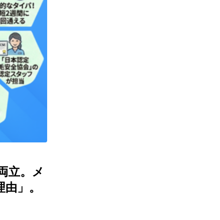
両立。メ
理由」。