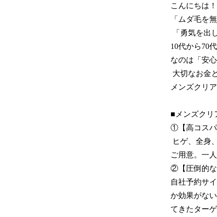
こんにちは！
「ムダ毛を無
 「勇気を出してお店に行ったけど、結局効果が出なかったらどうしよう……」

10代から7
なのは「安心
 大切なお金と時間を預ける場所だからこそ、絶対に失敗したくない。そんなあなたに、
メンズクリア
■メンズクリ
①【高コスパ
 ヒゲ、全身、VIO、眉毛（眉小鼻）など、悩みや予算に合わせて選べる豊富なプランを
ご用意。一人
②【圧倒的な
自社予約サイ
か効果がない
てきたターゲ