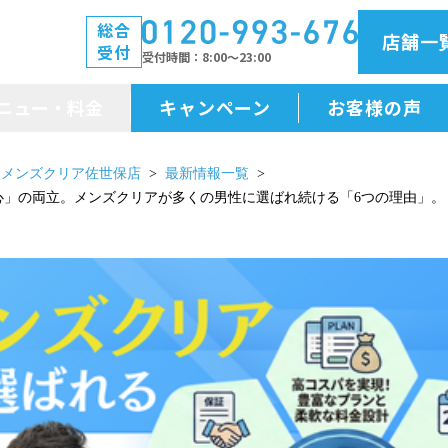
総合
店舗一
受付
受付時間
8:00～23:00
ニュー・料金
キャンペーン
お客様の声
メニュー・料金
メンズクリア佐世保店
最新情報一覧
心」の両立。メンズクリアが多くの男性に選ばれ続ける「6つの理由」。
前払金保証