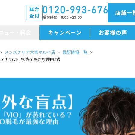
総合
店舗一
受付
受付時間
8:00～23:00
ニュー・料金
キャンペーン
お客様の声
メニュー・料金
メンズクリア大宮マルイ店
最新情報一覧
？男のVIO脱毛が最強な理由3選
前払金保証