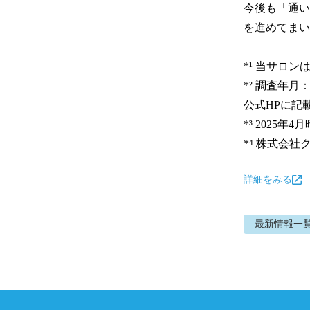
今後も「通い
を進めてまい
*¹ 当サロ
*² 調査年月
公式HPに記
*³ 2025年4月
*⁴ 株式会
詳細をみる
最新情報
一