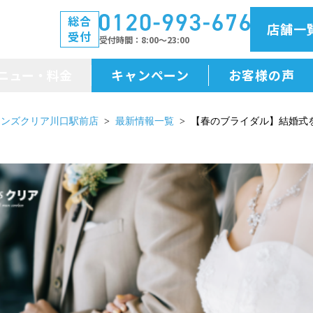
総合
店舗一
受付
受付時間
8:00～23:00
ニュー・料金
キャンペーン
お客様の声
メニュー・料金
メンズクリア川口駅前店
最新情報一覧
【春のブライダル】結婚式
前払金保証