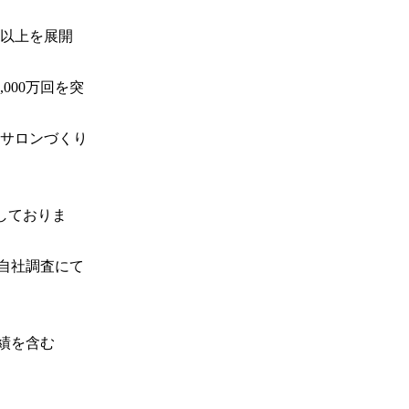
舗以上を展開
000万回を突
サロンづくり
しておりま
：自社調査にて
績を含む