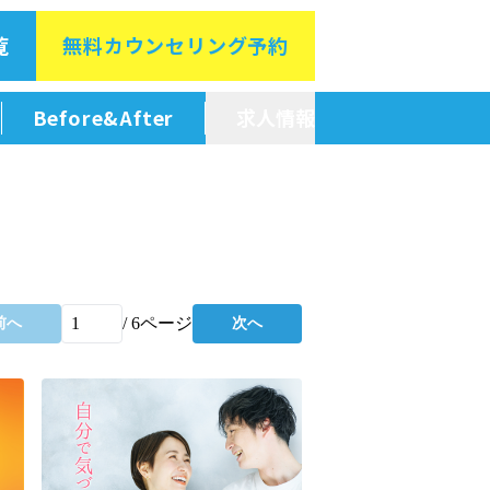
覧
無料カウン
セリング予約
Before&After
求人情報
新卒採用情報
中途採用情報
/
6
ページ
前へ
次へ