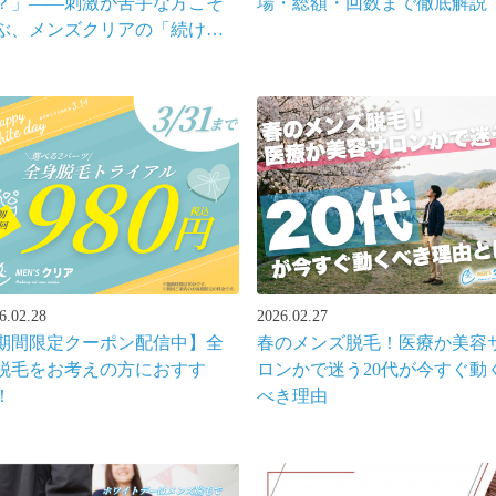
？」――刺激が苦手な方こそ
場・総額・回数まで徹底解説
ぶ、メンズクリアの「続けら
る」ヒゲ脱毛
6.02.28
2026.02.27
期間限定クーポン配信中】全
春のメンズ脱毛！医療か美容
脱毛をお考えの方におすす
ロンかで迷う20代が今すぐ動
！
べき理由