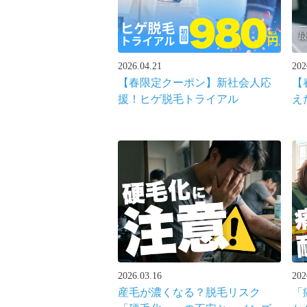
2026.04.21
202
【春限定クーポン】新社会人応
【
援！ヒゲ脱毛トライアル
え
2026.03.16
202
産毛が濃くなる？脱毛リスク
「