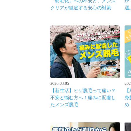
「硬毛化」への不安と、メンズ
か
クリアが徹底する安心の対策
選
れ
2026.03.05
202
【新生活】ヒゲ脱毛って痛い？
【
不安と悩む方へ！痛みに配慮し
身
たメンズ脱毛
め