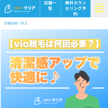
店舗一
無料カウン
覧
セリング予
MENU
約
店舗詳細へ戻る